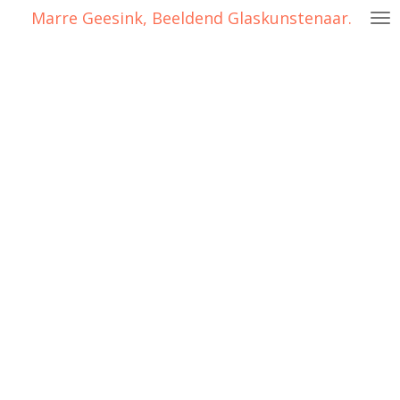
Marre Geesink, Beeldend Glaskunstenaar.
Ga
direct
naar
de
hoofdinhoud