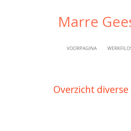
Ga
direct
Marre Gees
naar
de
hoofdinhoud
VOORPAGINA
WERKFILO
Overzicht diverse